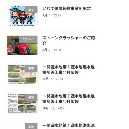
いわて健康経営事業所認定
事業
4月 1, 2025
ストーンクラッシャーのご紹
お知らせ
介
3月 7, 2025
一関遊水地第１遊水地湛水池
事業
掘削等工事11月広報
12月 5, 2024
一関遊水地第１遊水地湛水池
事業
掘削等工事10月広報
10月 30, 2024
一関遊水地第１遊水地湛水池
事業