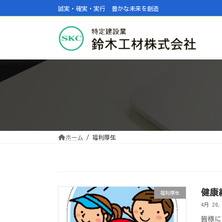
コ
ナ
誠実・確実・実行 豊かな未来を創造
ン
ビ
テ
ゲ
ン
ー
ツ
シ
へ
ョ
ス
ン
キ
に
ッ
移
プ
動
ホーム
福利厚生
健康
福利厚生
4月 20,
皆様に